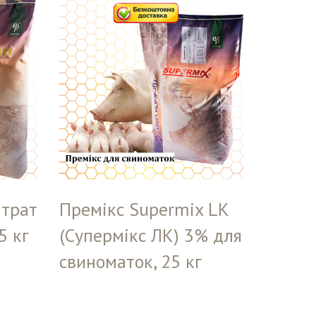
трат
Премікс Supermix LK
5 кг
(Супермікс ЛК) 3% для
свиноматок, 25 кг