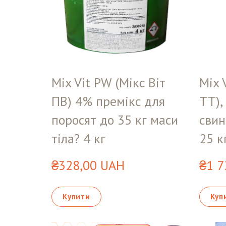
Mix Vit PW (Мікс Віт
Mix 
ПВ) 4% премікс для
ТТ),
поросят до 35 кг маси
свин
тіла? 4 кг
25 к
₴328,00 UAH
₴1 7
Купити
Куп