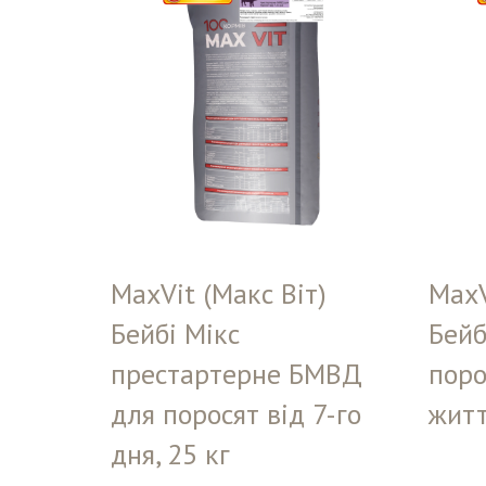
MaxVit (Макс Віт)
MaxV
Бейбі Мікс
Бейб
престартерне БМВД
поро
для поросят від 7-го
житт
дня, 25 кг