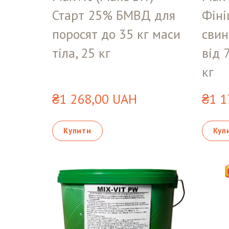
Старт 25% БМВД для
Фін
поросят до 35 кг маси
свин
тіла, 25 кг
від 
кг
₴1 268,00 UAH
₴1 1
Купити
Куп