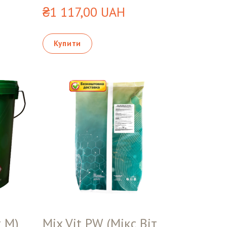
₴1 117,00 UAH
Купити
т М)
Mix Vit PW (Мікс Віт