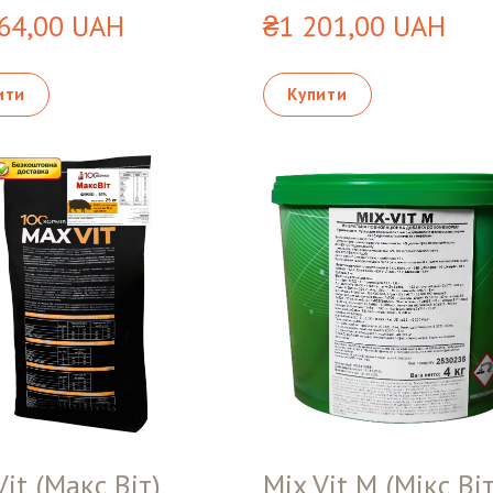
64,00 UAH
₴1 201,00 UAH
ити
Купити
it (Макс Віт)
Mix Vit M (Мікс Ві