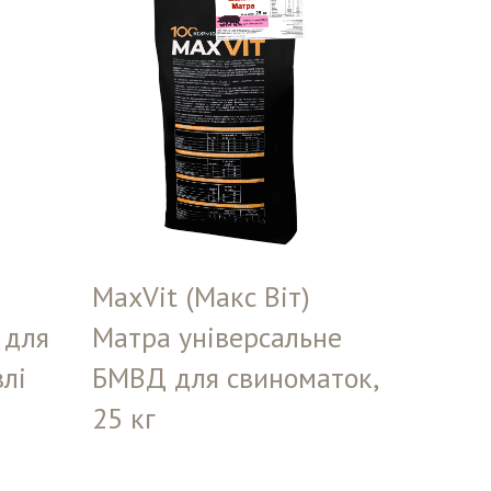
MaxVit (Макс Віт)
 для
Матра універсальне
влі
БМВД для свиноматок,
25 кг