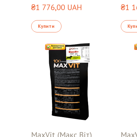
₴1 776,00 UAH
₴1 1
Купити
Куп
MaxVit (Макс Віт)
MaxV