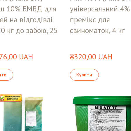
іш 10% БМВД для
універсальний 4%
ей на відгодівлі
премікс для
70 кг до забою, 25
свиноматок, 4 кг
76,00 UAH
₴320,00 UAH
ити
Купити