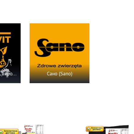
МаксВіт (власне виробництво)
Сано (Sano)