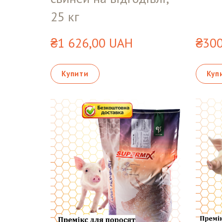
25 кг
₴1 626,00 UAH
₴300
Купити
Куп