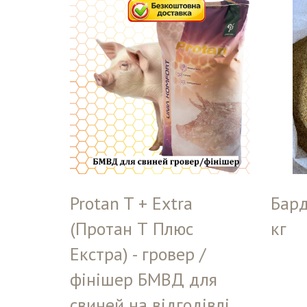
Protan T + Extra
Бард
(Протан Т Плюс
кг
Екстра) - гровер /
фінішер БМВД для
свиней на відгодівлі,