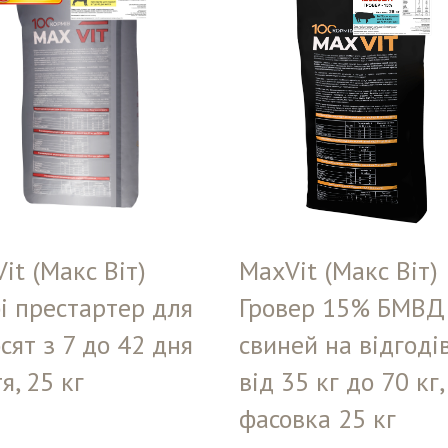
it (Макс Віт)
MaxVit (Макс Віт)
і престартер для
Гровер 15% БМВД
сят з 7 до 42 дня
свиней на відгоді
я, 25 кг
від 35 кг до 70 кг,
фасовка 25 кг