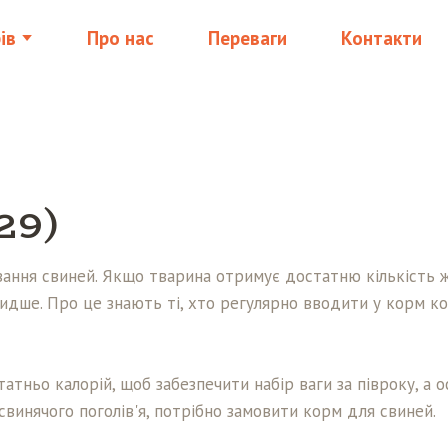
ів
Про нас
Переваги
Контакти
29)
ння свиней. Якщо тварина отримує достатню кількість жирів
видше. Про це знають ті, хто регулярно вводити у корм ко
татньо калорій, щоб забезпечити набір ваги за півроку, а 
винячого поголів'я, потрібно замовити корм для свиней.