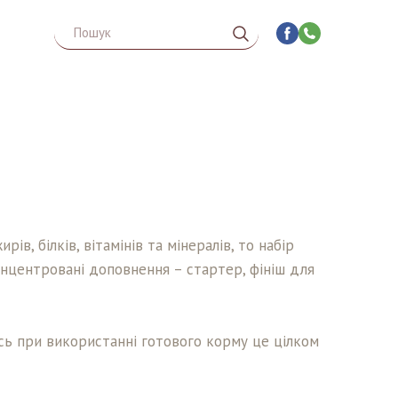
, білків, вітамінів та мінералів, то набір 
нцентровані доповнення – стартер, фініш для 
ось при використанні готового корму це цілком 