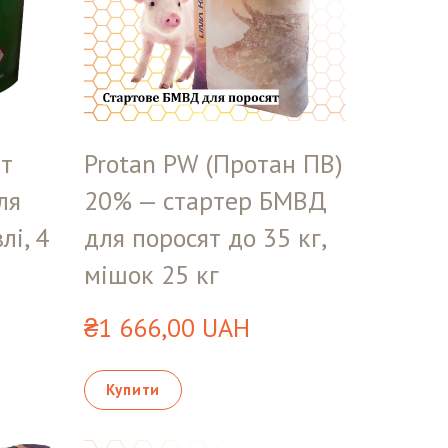
іт
Protan PW (Протан ПВ)
ля
20% — стартер БМВД
лі, 4
для поросят до 35 кг,
мішок 25 кг
₴1 666,00 UAH
Купити