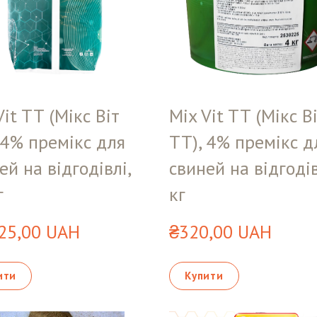
Vit TT (Мікс Віт
Mix Vit TT (Мікс В
 4% премікс для
ТТ), 4% премікс д
ей на відгодівлі,
свиней на відгодів
г
кг
25,00 UAH
₴320,00 UAH
ити
Купити