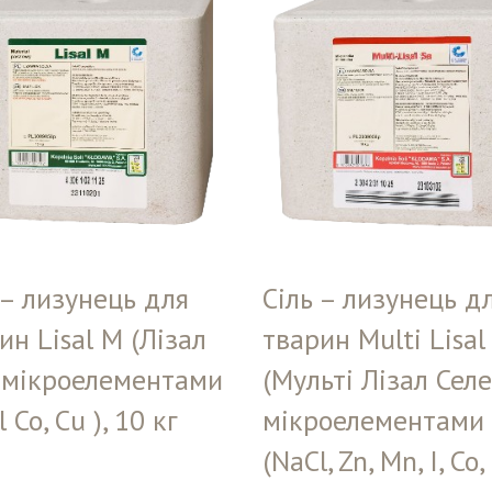
 – лизунець для
Сіль – лизунець д
ин Lisal М (Лізал
тварин Multi Lisal
 мікроелементами
(Мульті Лізал Селе
 Co, Cu ), 10 кг
мікроелементами
(NaCl, Zn, Mn, I, Co, 