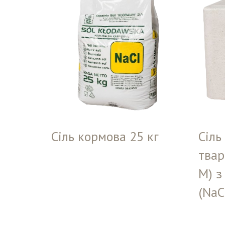
Сіль кормова 25 кг
Сіль
твар
М) з
(NaCl