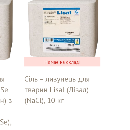
Немає на складі
ля
Сіль – лизунець для
 Se
тварин Lisal (Лізал)
н) з
(NaCl), 10 кг
Se),