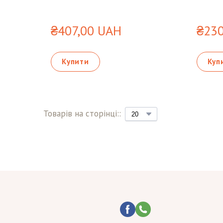
₴407,00 UAH
₴230
Купити
Куп
Товарів на сторінці::