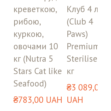
креветкою,
Клуб 4 лап
рибою,
(Club 4
куркою,
Paws)
овочами 10
Premium
кг (Nutra 5
Sterilised, 
Stars Cat like
кг
Seafood)
₴3 089,00 
₴783,00 UAH
UAH