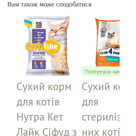
Вам також може сподобатися
Попереднє замовлен
Сухий корм
Сухий кор
для котів
для
Нутра Кет
стерилізов
Лайк Сіфуд з
них котів