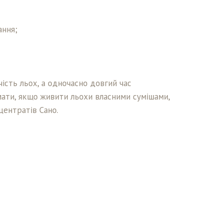
ання;
ість льох, а одночасно довгий час
ати, якщо живити льохи власними сумішами,
центратів Сано.