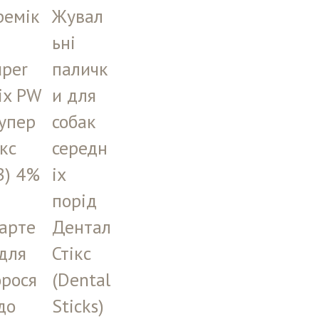
ремік
Жувал
ьні
uper
паличк
ix PW
и для
упер
собак
кс
середн
В) 4%
іх
порід
арте
Дентал
для
Стікс
орося
(Dental
до
Sticks)