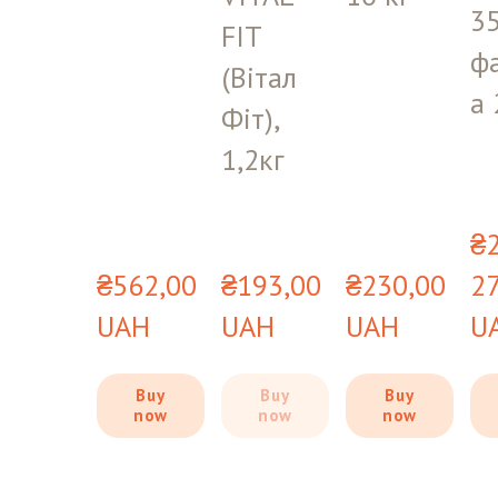
35
FIT
ф
(Вітал
а 
Фіт),
1,2кг
₴2
₴562,00 
₴193,00 
₴230,00 
27
UAH
UAH
UAH
U
Buy
Buy
Buy
now
now
now