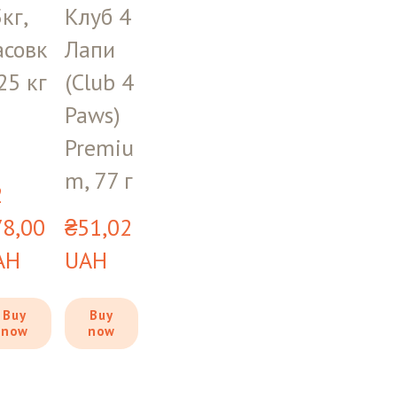
кг,
Клуб 4
асовк
Лапи
25 кг
(Club 4
Paws)
Premiu
m, 77 г
 
8,00 
₴51,02 
AH
UAH
Buy
Buy
now
now