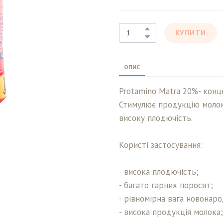
КУПИТИ
ОПИС
Protamino Matra 20%- конц
Стимулює продукцію молок
високу плодючість.
Користі застосування:
- висока плодючість;
- багато гарних поросят;
- рівномірна вага новонар
- висока продукція молока;