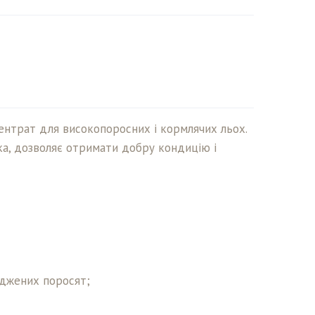
ентрат для високопоросних і кормлячих льох.
а, дозволяє отримати добру кондицію і
оджених поросят;