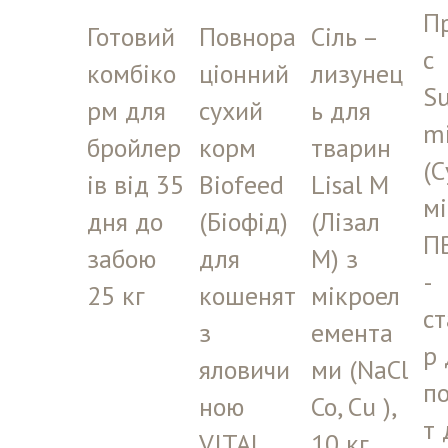
П
Готовий
Повнора
Сіль –
с
комбіко
ціонний
лизунец
S
рм для
сухий
ь для
m
бройлер
корм
тварин
(С
ів від 35
Biofeed
Lisal М
мі
дня до
(Біофід)
(Лізал
П
забою
для
М) з
-
25 кг
кошенят
мікроел
ст
з
емента
р 
яловичи
ми (NaCl
п
ною
Co, Cu ),
т 
VITAL
10 кг