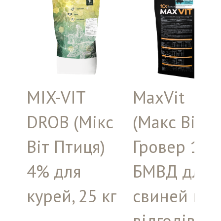
MIX-VIT
MaxVit
DROB (Мікс
(Макс Віт)
Віт Птиця)
Гровер 15
4% для
БМВД для
курей, 25 кг
свиней на
відгодівлі