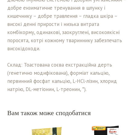
добре ензиматичне тренування в шлунку і
кишечнику – добре травлення – гладка шкіра –
високі денні прирости і низька витрата
комбікорму, одинакові, заокруглені, високоякісні
поросята, котрі кожному твариннику забезпечать
високідоходи.
Склад: Тоастована соєва екстракцiйна дерть
(генетично модифiкована), формiат кальцiю,
первинний фосфат кальцію, L-HCl-лізин, хлорид
натрію, DL-метіонин, L-треонин, *).
Вам також може сподобатися