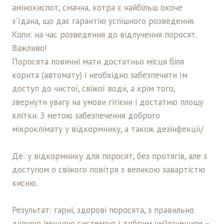
амінокислот, смачна, котра є найбільш охоче
з`їдана, що дає гарантію успішного розведення.
Коли: на час розведення до відлучення поросят.
Важливо!
Поросята повинні мати достатньо місця біля
корита (автомату) і необхідно забезпечити їм
доступ до чистої, свіжої води, а крім того,
звернути увагу на умови гігієни і достатню площу
клітки. З метою забезпечення доброго
мікроклімату у відкормнику, а також дезінфекції/
Де: у відкормнику для поросят, без протягів, але з
доступом о свіжого повітря з великою завартістю
кисню.
Результат: гарні, здорові поросята, з правильно
діючою імунною системою і добрим ум?язненням –