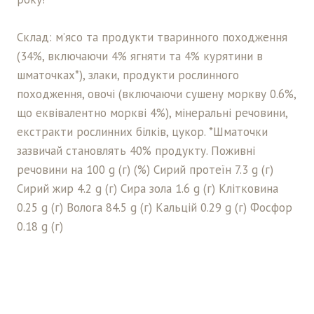
Склад: м’ясо та продукти тваринного походження
(34%, включаючи 4% ягняти та 4% курятини в
шматочках*), злаки, продукти рослинного
походження, овочі (включаючи сушену моркву 0.6%,
що еквівалентно моркві 4%), мінеральні речовини,
екстракти рослинних білків, цукор. *Шматочки
зазвичай становлять 40% продукту. Поживні
речовини на 100 g (г) (%) Сирий протеїн 7.3 g (г)
Сирий жир 4.2 g (г) Сира зола 1.6 g (г) Клітковина
0.25 g (г) Волога 84.5 g (г) Кальцій 0.29 g (г) Фосфор
0.18 g (г)